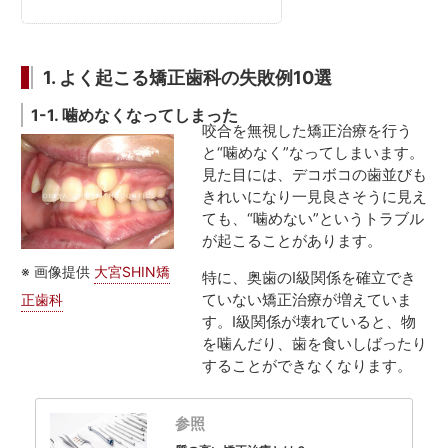
1. よく起こる矯正歯科の失敗例10選
1-1. 噛めなくなってしまった
咬合を無視した矯正治療を行う
と“噛めなく”なってしまいます。
見た目には、デコボコの歯並びも
きれいになり一見良さそうに見え
ても、“噛めない”というトラブル
が起こることがあります。
※ 画像提供
大宮SHIN矯
特に、奥歯のI級関係を確立でき
ていない矯正治療が増えていま
正歯科
す。I級関係が壊れていると、物
を噛んだり、歯を食いしばったり
することができなくなります。
参照