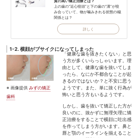
質の高い矯正治療とは？
上の歯の“近心咬頭”と下の歯の“溝”が咬
み合っていて、物が噛みきれる状態のI級
関係とは？
詳しく
1-2. 横顔がブサイクになってしまった
「健康な歯を抜きたくない」と思
う方が多くいらっしゃいます。理
由として、健康な歯を抜いてしま
ったら、なにか不都合なことが起
きるのではないか？と不安に思う
ようです。また、単に抜く行為が
※ 画像提供
みずの矯正
怖いと思う方もいるようです。
歯科
しかし、歯を抜いて矯正した方が
良いのに、抜かずに無理矢理に矯
正治療をすることで横顔に吐出感
を作ってしまう方がいます。鼻と
唇と顎のイーラインを揃えること