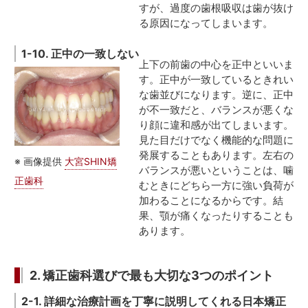
すが、過度の歯根吸収は歯が抜け
る原因になってしまいます。
1-10. 正中の一致しない
上下の前歯の中心を正中といいま
す。正中が一致しているときれい
な歯並びになります。逆に、正中
が不一致だと、バランスが悪くな
り顔に違和感が出てしまいます。
見た目だけでなく機能的な問題に
発展することもあります。左右の
※ 画像提供
大宮SHIN矯
バランスが悪いということは、噛
正歯科
むときにどちら一方に強い負荷が
加わることになるからです。結
果、顎が痛くなったりすることも
あります。
2. 矯正歯科選びで最も大切な3つのポイント
2-1. 詳細な治療計画を丁寧に説明してくれる日本矯正