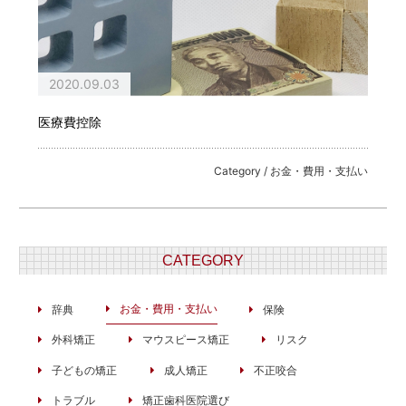
2020.09.03
医療費控除
Category / お金・費用・支払い
CATEGORY
お金・費用・支払い
辞典
保険
外科矯正
マウスピース矯正
リスク
子どもの矯正
成人矯正
不正咬合
トラブル
矯正歯科医院選び