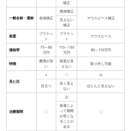
矯正
裏側矯正
一般名称・通称
表側矯正
マウスピース矯正
見えない
矯正
ブラケッ
ブラケッ
装置
マウスピース
ト
ト
75～85
110～130
価格帯
85～110万円
万円
万円
費用が安
装置が見
特徴
取り外し可能
い
えない
×
〇
△
見た目
全く見え
目立つ
ほとんど見えない
ない
△
術者によ
って期間
治療期間
〇
〇
が長くな
ることが
ある