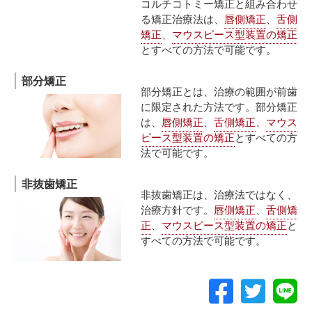
コルチコトミー矯正と組み合わせ
る矯正治療法は、
唇側矯正
、
舌側
矯正
、
マウスピース型装置の矯正
とすべての方法で可能です。
部分矯正
部分矯正とは、治療の範囲が前歯
に限定された方法です。部分矯正
は、
唇側矯正
、
舌側矯正
、
マウス
ピース型装置の矯正
とすべての方
法で可能です。
非抜歯矯正
非抜歯矯正は、治療法ではなく、
治療方針です。
唇側矯正
、
舌側矯
正
、
マウスピース型装置の矯正
と
すべての方法で可能です。