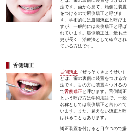
とは、歯の表側に装置をつける方
法です。歯から見て、頬側に装置
をつけるので唇側矯正と呼びま
す。学術的には唇側矯正と呼びま
すが、一般的には表側矯正と呼ば
れています。唇側矯正は、最も歴
史が長く、治療法として確立され
ている方法です。
舌側矯正
舌側矯正
（ぜっそくきょうせい）
とは、歯の裏側に装置をつける方
法です。舌の方に装置をつけるの
で
舌側矯正
と呼びます。舌側矯正
という呼び方は学術用語で、一般
名称としては裏側矯正と言われて
います。また、見えない矯正と呼
ばれることもあります。
矯正装置を付けると目立つので嫌