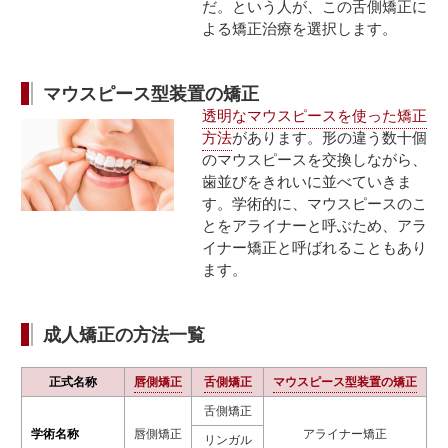
だ。という人が、この舌側矯正に
よる矯正治療を選択します。
マウスピース型装置の矯正
透明なマウスピースを使った矯正
方法
があります。形の違う数十個
のマウスピースを交換しながら、
歯並びをきれいに並べていきま
す。学術的に、マウスピースのこ
とをアライナーと呼ぶため、アラ
イナー矯正と呼ばれることもあり
ます。
成人矯正の方法一覧
正式名称
唇側矯正
舌側矯正
マウスピース型装置の矯正
舌側矯正
学術名称
唇側矯正
アライナー矯正
リンガル