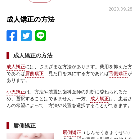
2020.09.28
成人矯正の方法
成人矯正の方法
成人矯正
には、さまざまな方法があります。費用を抑えた方
であれば
唇側矯正
、見た目を気にする方であれば
舌側矯正
が
あります。
小児矯正
は、方法や装置は歯科医師の判断に委ねられるた
め、選択することはできません。一方、
成人矯正
は、患者さ
んの希望によって、方法や装置を選択することができます。
唇側矯正
唇側矯正
（しんそくきょうせい）